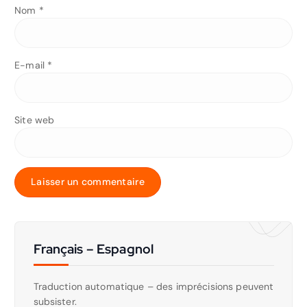
Nom
*
A
l
E-mail
*
t
e
r
n
Site web
a
t
i
v
e
:
Français – Espagnol
Traduction automatique – des imprécisions peuvent
subsister.