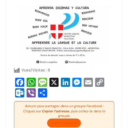
Vues/Visitas :
8
F
W
M
X
Li
M
E
C
a
h
e
n
e
m
o
O
Vi
P
c
at
s
k
s
ai
p
ut
b
ar
e
Astuce pour partager dans un groupe Facebook :
s
s
e
s
l
y
lo
er
ta
Cliquez sur
Copier l’adresse
, puis collez-la dans le
b
A
a
dI
e
Li
groupe.
o
g
Copier l’adresse