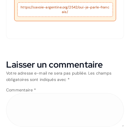
o
p
g
n
n
n
k.
er
o
p
e
g
k
c
https://savoie-argentine.org/2542/oui-je-parle-franc
ais/
k
er
o
m
Laisser un commentaire
Votre adresse e-mail ne sera pas publiée.
Les champs
obligatoires sont indiqués avec
*
Commentaire
*